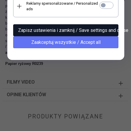
Reklamy spersonalizowane / Personalized
papier zyskuje oryginalny wygląd i strukturę. Przykleja się bez
ads
żadnych szczególnych zaleceń co do techniki klejenia, każdym
klejem. Sprawdzona odpowiednia technika nadruku powoduje, że
barwy pozostają czyste, nie zmywają się pod wpływem kleju i nie
blakną. Papier świetnie się przykleja i daje się delikatnie naddawać na
Zapisz ustawienia i zamknij / Save settings and close
obłych przedmiotach. Umożliwia uzyskanie doskonałych rezultatów w
sztuce decoupage.
Zaakceptuj wszystkie / Accept all
ITD Collection
- papiery decoupage, które budują nastroje!
arkusz wielkości A4 - 210x297 mm / 8.27x11.7 in; 30-35 g/m2
Papier ryżowy R0239
FILMY VIDEO
OPINIE KLIENTÓW
PRODUKTY POWIĄZANE