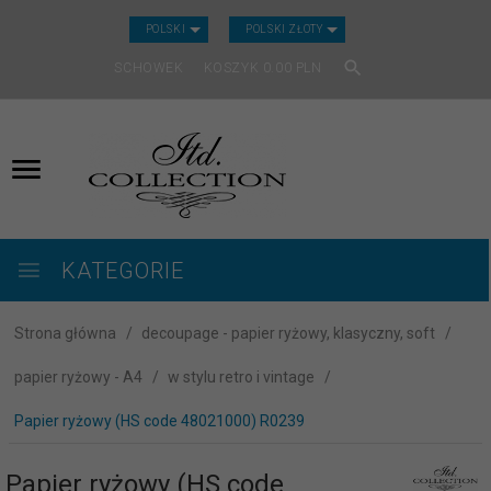
CURRENCY_H
POLSKI
POLSKI ZŁOTY
SCHOWEK
KOSZYK
0.00
PLN
KATEGORIE
Strona główna
decoupage - papier ryżowy, klasyczny, soft
papier ryżowy - A4
w stylu retro i vintage
Papier ryżowy (HS code 48021000) R0239
Papier ryżowy (HS code