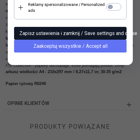
styropian. Posiada w całej strukturze charakterystyczne
włókna
Reklamy spersonalizowane / Personalized
ads
nieregularnej grubości
, ułożone w dowolnych kierunkach, dzięki
czemu papier zyskuje oryginalny wygląd i strukturę. Przykleja się bez
żadnych szczególnych zaleceń co do techniki klejenia, każdym
klejem. Sprawdzona odpowiednia technika nadruku powoduje, że
Zapisz ustawienia i zamknij / Save settings and close
barwy pozostają czyste, nie zmywają się pod wpływem kleju i nie
blakną
. Papier świetnie się przykleja i daje się delikatnie naddawać na
Zaakceptuj wszystkie / Accept all
obłych przedmiotach. Umożliwia uzyskanie doskonałych rezultatów w
sztuce decoupage.
ITD Collection
- papiery decoupage, które pomagają polubić zimę!
arkusz wielkości A4 - 210x297 mm / 8.27x11.7 in; 30-35 g/m2
Papier ryżowy R0240
OPINIE KLIENTÓW
PRODUKTY POWIĄZANE