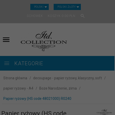
CURRENCY_H
POLSKI
POLSKI ZŁOTY
SCHOWEK
KOSZYK
0.00
PLN
KATEGORIE
Strona główna
decoupage - papier ryżowy, klasyczny, soft
papier ryżowy - A4
Boże Narodzenie, zima
Papier ryżowy (HS code 48021000) R0240
Papier ryżowy (HS code