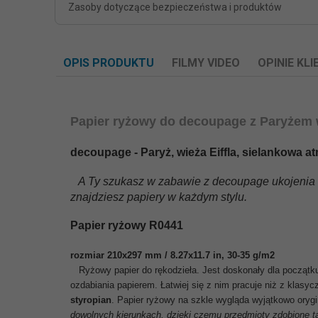
Zasoby dotyczące bezpieczeństwa i produktów
OPIS PRODUKTU
FILMY VIDEO
OPINIE KL
Papier ryżowy do decoupage z Paryżem w 
decoupage - Paryż, wieża Eiffla, sielankowa a
A Ty szukasz w zabawie z decoupage ukojenia n
znajdziesz papiery w każdym stylu.
Papier ryżowy R0441
rozmiar 210x297 mm / 8.27x11.7 in, 30-35 g/m2
Ryżowy papier do rękodzieła. Jest doskonały dla początk
ozdabiania papierem. Łatwiej się z nim pracuje niż z klasy
styropian
.
Papier ryżowy na szkle wygląda wyjątkowo orygin
dowolnych kierunkach, dzięki czemu przedmioty zdobione tą 