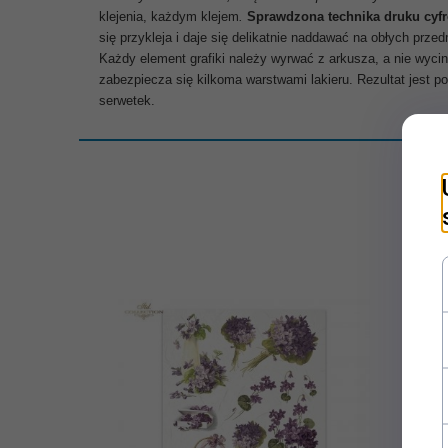
klejenia, każdym klejem
.
Sprawdzona technika druku cyfr
się przykleja i daje się delikatnie naddawać na obłych prz
Każdy element grafiki należy wyrwać z arkusza, a nie wyc
zabezpiecza się kilkoma warstwami lakieru. Rezultat jest p
serwetek.