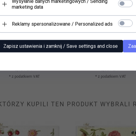
Wysyłanie danych marketingowych / Sending
marketing data
Reklamy spersonalizowane / Personalized ads
Zapisz ustawienia i zamknij / Save settings and close
Zaa
r ryżowy (HS code 48021000)
Papier ryżowy (HS code 480
R0257
R0139
8,
90
PLN*
8,
90
PLN*
* z podatkiem VAT
* z podatkiem VAT
 KTÓRZY KUPILI TEN PRODUKT WYBRALI R