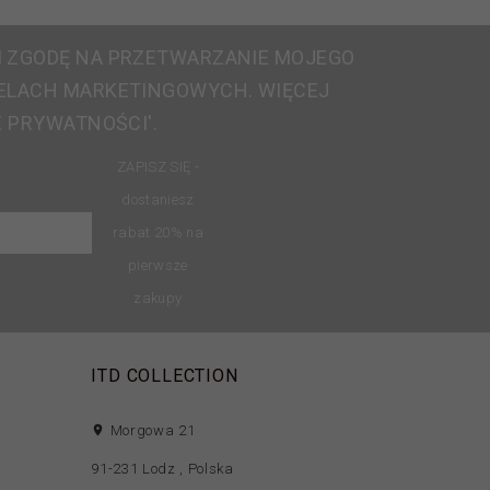
 ZGODĘ NA PRZETWARZANIE MOJEGO
ELACH MARKETINGOWYCH. WIĘCEJ
E PRYWATNOŚCI'.
ZAPISZ SIĘ -
dostaniesz
rabat 20% na
pierwsze
zakupy
ITD COLLECTION
Morgowa 21
91-231
Lodz
,
Polska