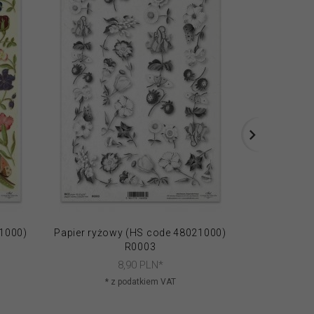
21000)
Papier ryżowy (HS code 48021000)
Papier ryżo
R0003
8,
90
PLN*
* z podatkiem VAT
* 