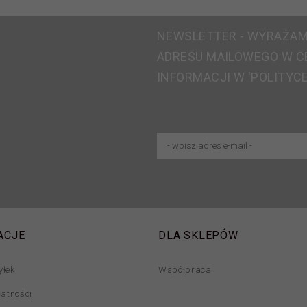
NEWSLETTER - WYRAŻAM
ADRESU MAILOWEGO W C
INFORMACJI W 'POLITYC
ACJE
DLA SKLEPÓW
yłek
Współpraca
łatności