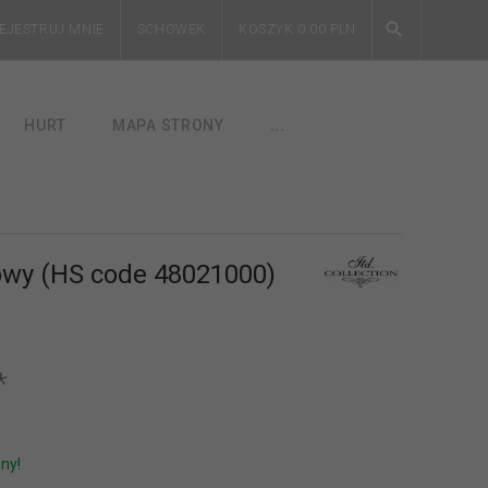
EJESTRUJ MNIE
SCHOWEK
KOSZYK
0.00
PLN
HURT
MAPA STRONY
...
owy (HS code 48021000)
*
ny!