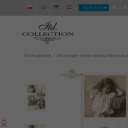
CURRENCY_H
POLSKI ZŁOTY
Strona główna
decoupage - papier ryżowy, klasyczny, 