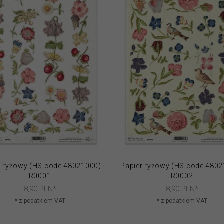
r ryżowy (HS code 48021000)
Papier ryżowy (HS code 480
R0001
R0002
8,
90
PLN*
8,
90
PLN*
* z podatkiem VAT
* z podatkiem VAT