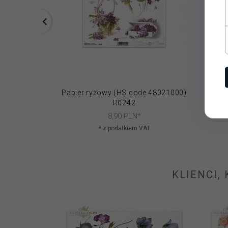
Papier ryżowy (HS code 48021000)
Papie
R0242
8,
90
PLN*
* z podatkiem VAT
KLIENCI,