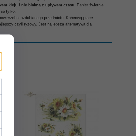
em kleju i nie blakną z upływem czasu.
Papier świetnie
ie tylko.
 powierzchni ozdabianego przedmiotu. Końcową pracę
epszy czyli ryżowy. Jest najlepszą alternatywą dla