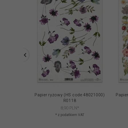
Papier ryżowy (HS code 48021000)
Papie
R0118
8,
90
PLN*
* z podatkiem VAT