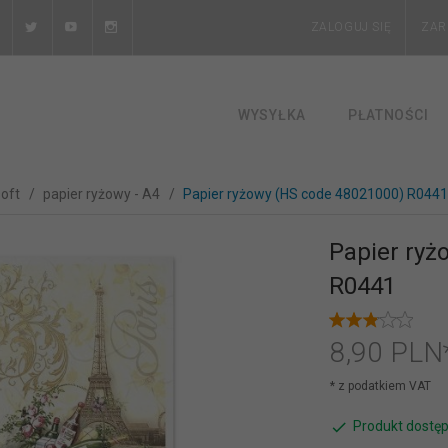
ZALOGUJ SIĘ
ZAR
WYSYŁKA
PŁATNOŚCI
soft
papier ryżowy - A4
Papier ryżowy (HS code 48021000) R0441
Papier ryż
R0441
8,
90
PLN
* z podatkiem VAT
Produkt dostęp