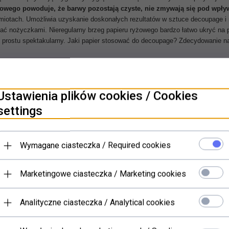
owego powoduje, że barwy pozostają czyste, nie zmywają się pod wpływ
edmiotach. Umożliwia uzyskanie doskonałych rezultatów w sztuce decoupage i n
inać nożyczkami. Nieregularny brzeg papieru ryżowego bardzo łatwo ukryć na
o prostu spektakularny.
Jaki papier stosować do decoupage? Zdecydowanie najl
Ustawienia plików cookies / Cookies
PRODUKTY POWIĄZANE
settings
Wymagane ciasteczka / Required cookies
Marketingowe ciasteczka / Marketing cookies
Analityczne ciasteczka / Analytical cookies