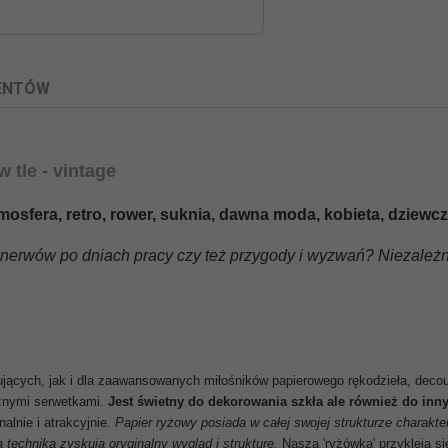
IENTÓW
tle - vintage
tmosfera, retro, rower, suknia, dawna moda, kobieta, dziewc
erwów po dniach pracy czy też przygody i wyzwań? Niezależn
ujących, jak i dla zaawansowanych miłośników papierowego rękodzieła, decou
cznymi serwetkami.
Jest świetny do dekorowania szkła ale również do inny
alnie i atrakcyjnie
.
Papier ryżowy posiada w całej swojej strukturze charakte
techniką zyskują oryginalny wygląd i strukturę.
Nasza 'ryżówka' przykleja s