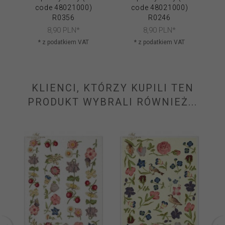
code 48021000)
code 48021000)
R0356
R0246
8,
90
PLN*
8,
90
PLN*
* z podatkiem VAT
* z podatkiem VAT
KLIENCI, KTÓRZY KUPILI TEN
PRODUKT WYBRALI RÓWNIEŻ...