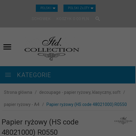
CURRENCY_H
POLSKI
POLSKI ZŁOTY
SCHOWEK
KOSZYK
0.00
PLN
KATEGORIE
Strona główna
decoupage - papier ryżowy, klasyczny, soft
papier ryżowy - A4
Papier ryżowy (HS code 48021000) R0550
Papier ryżowy (HS code
48021000) R0550