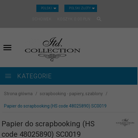
CURRENCY_H
POLSKI
POLSKI ZŁOTY
SCHOWEK
KOSZYK
0.00
PLN
KATEGORIE
Strona główna
scrapbooking - papiery, szablony
Papier do scrapbooking (HS code 48025890) SC0019
Papier do scrapbooking (HS
code 48025890) SC0019