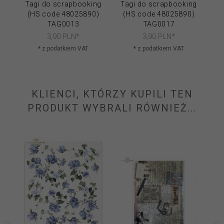
Tagi do scrapbooking
Tagi do scrapbooking
Ta
(HS code 48025890)
(HS code 48025890)
(
TAG0013
TAG0017
3,
90
PLN*
3,
90
PLN*
* z podatkiem VAT
* z podatkiem VAT
KLIENCI, KTÓRZY KUPILI TEN
PRODUKT WYBRALI RÓWNIEŻ...