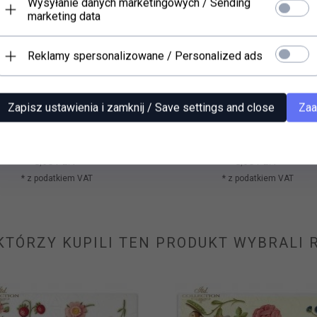
Wysyłanie danych marketingowych / Sending
marketing data
Reklamy spersonalizowane / Personalized ads
Zapisz ustawienia i zamknij / Save settings and close
Zaa
r ryżowy (HS code 48021000)
Papier ryżowy (HS code 480
R0139
R0125
8,
90
PLN*
8,
90
PLN*
* z podatkiem VAT
* z podatkiem VAT
 KTÓRZY KUPILI TEN PRODUKT WYBRALI R