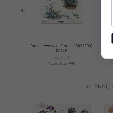
Papier ryżowy (HS code 48021000)
Papie
R0245
8,
90
PLN*
* z podatkiem VAT
KLIENCI,