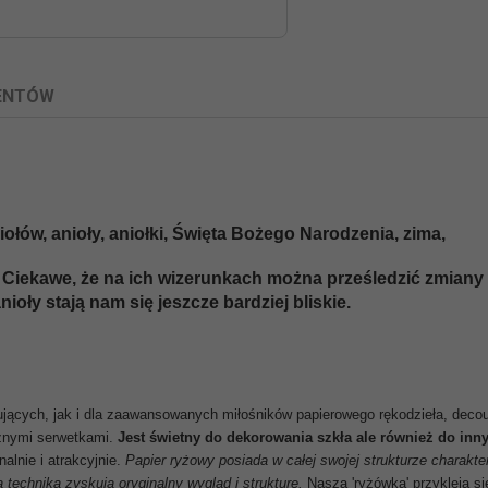
IENTÓW
ołów, anioły, aniołki, Święta Bożego Narodzenia, zima,
 Ciekawe, że na ich wizerunkach można prześledzić zmiany 
nioły stają nam się jeszcze bardziej bliskie.
ujących, jak i dla zaawansowanych miłośników papierowego rękodzieła, decou
cznymi serwetkami.
Jest świetny do dekorowania szkła ale również do inny
alnie i atrakcyjnie
.
Papier ryżowy posiada w całej swojej strukturze charakte
techniką zyskują oryginalny wygląd i strukturę.
Nasza 'ryżówka' przykleja s