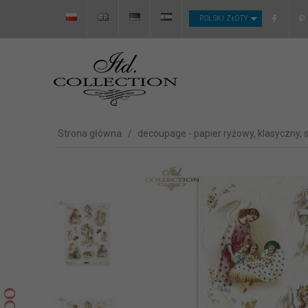
CURRENCY_H
POLSKI ZŁOTY
Strona główna
decoupage - papier ryżowy, klasyczny, 