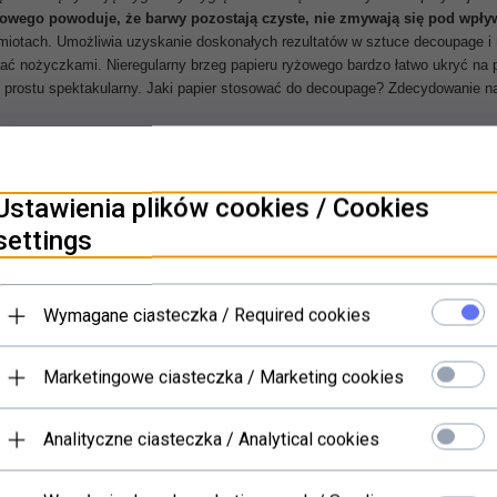
owego powoduje, że barwy pozostają czyste, nie zmywają się pod wpływ
edmiotach. Umożliwia uzyskanie doskonałych rezultatów w sztuce decoupage i n
inać nożyczkami. Nieregularny brzeg papieru ryżowego bardzo łatwo ukryć na
o prostu spektakularny.
Jaki papier stosować do decoupage? Zdecydowanie najl
Ustawienia plików cookies / Cookies
PRODUKTY POWIĄZANE
settings
Wymagane ciasteczka / Required cookies
Marketingowe ciasteczka / Marketing cookies
Analityczne ciasteczka / Analytical cookies