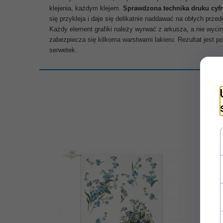
klejenia, każdym klejem
.
Sprawdzona technika druku cyfr
się przykleja i daje się delikatnie naddawać na obłych prz
Każdy element grafiki należy wyrwać z arkusza, a nie wyc
zabezpiecza się kilkoma warstwami lakieru. Rezultat jest p
serwetek.