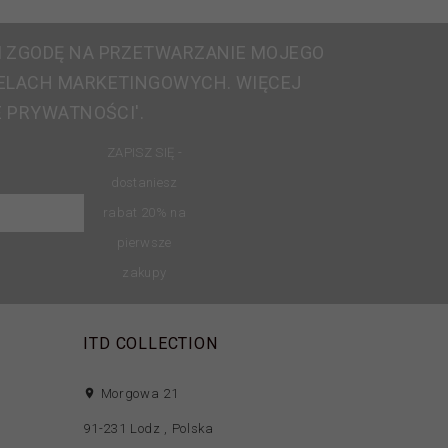
 ZGODĘ NA PRZETWARZANIE MOJEGO
ELACH MARKETINGOWYCH. WIĘCEJ
E PRYWATNOŚCI'.
ZAPISZ SIĘ -
dostaniesz
rabat 20% na
pierwsze
zakupy
ITD COLLECTION
Morgowa 21
91-231
Lodz
,
Polska