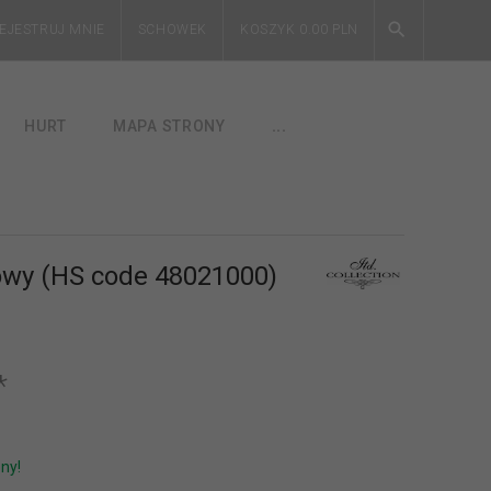
EJESTRUJ MNIE
SCHOWEK
KOSZYK
0.00
PLN
HURT
MAPA STRONY
...
owy (HS code 48021000)
*
ny!