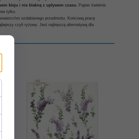
em kleju i nie blakną z upływem czasu.
Papier świetnie
ie tylko.
 powierzchni ozdabianego przedmiotu. Końcową pracę
epszy czyli ryżowy. Jest najlepszą alternatywą dla