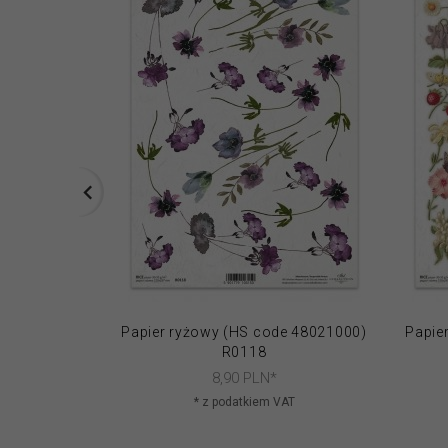
Papier ryżowy (HS code 48021000)
Papie
R0118
8,
90
PLN*
* z podatkiem VAT