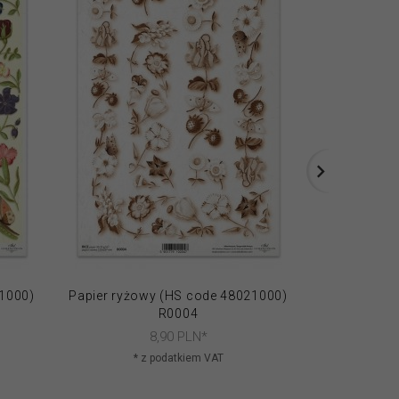
21000)
Papier ryżowy (HS code 48021000)
Papier ryżo
R0004
8,
90
PLN*
* z podatkiem VAT
* 