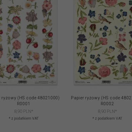
r ryżowy (HS code 48021000)
Papier ryżowy (HS code 480
R0001
R0002
8,
90
PLN*
8,
90
PLN*
* z podatkiem VAT
* z podatkiem VAT