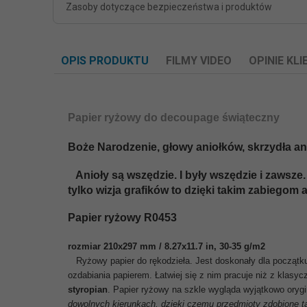
Zasoby dotyczące bezpieczeństwa i produktów
OPIS PRODUKTU
FILMY VIDEO
OPINIE KL
Papier ryżowy do decoupage świąteczny
Boże Narodzenie, głowy aniołków, skrzydła ani
Anioły są wszędzie. I były wszędzie i zawsze.
tylko wizja grafików to dzięki takim zabiegom a
Papier ryżowy R0453
rozmiar 210x297 mm / 8.27x11.7 in, 30-35 g/m2
Ryżowy papier do rękodzieła. Jest doskonały dla początk
ozdabiania papierem. Łatwiej się z nim pracuje niż z klasy
styropian
.
Papier ryżowy na szkle wygląda wyjątkowo orygin
dowolnych kierunkach, dzięki czemu przedmioty zdobione tą 