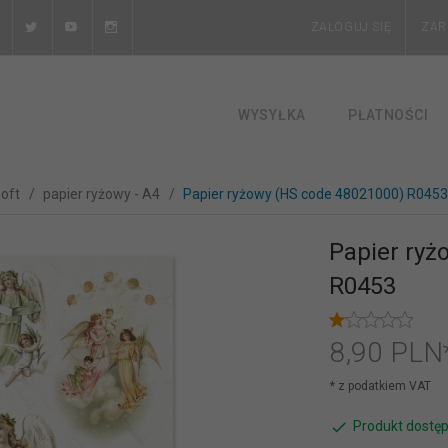
ZALOGUJ SIĘ
ZAR
WYSYŁKA
PŁATNOŚCI
soft
papier ryżowy - A4
Papier ryżowy (HS code 48021000) R0453
Papier ryż
R0453
8,
90
PLN
* z podatkiem VAT
Produkt dostęp