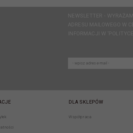
NEWSLETTER - WYRAŻAM
ADRESU MAILOWEGO W C
INFORMACJI W 'POLITYC
ACJE
DLA SKLEPÓW
yłek
Współpraca
łatności