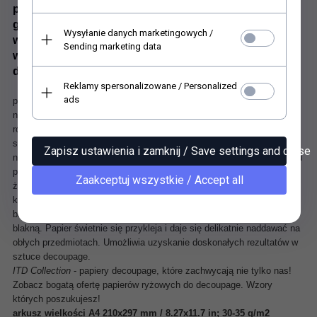
ptaszki, myszki, ważki - zupełnie jak wyliczanka nazw
grup przedszkolnych.
Polecamy do ozdoby
Wysyłanie danych marketingowych /
wieszaczka, przywieszek w okna, zakładki do książki -
Sending marketing data
wszystkiego, co znajduje się w pokoju małego
dziecka.
Reklamy spersonalizowane / Personalized
Ryżowy Papier do Decoupage
jest doskonały tak dla
ads
początkujących, jak i dla zaawansowanych! Łatwiej się z nim pracuje
niż z klasycznymi serwetkami. Jest świetny do dekorowania szkła ale
również do innych powierzchni takich jak drewno, mdf czy też
styropian. Posiada w całej strukturze charakterystyczne włókna
Zapisz ustawienia i zamknij / Save settings and close
nieregularnej grubości, ułożone w dowolnych kierunkach, dzięki czemu
papier zyskuje oryginalny wygląd i strukturę. Przykleja się bez
Zaakceptuj wszystkie / Accept all
żadnych szczególnych zaleceń co do techniki klejenia, każdym
klejem. Sprawdzona odpowiednia technika nadruku powoduje, że
barwy pozostają czyste, nie zmywają się pod wpływem kleju i nie
blakną. Papier świetnie się przykleja i daje się delikatnie naddawać na
obłych przedmiotach. Umożliwia uzyskanie doskonałych rezultatów w
sztuce decoupage.
ITD Collection
- papiery decoupage, które zachwycają nie tylko nas!
Zobacz bogatą ofertę papierów ryżowych do decoupage. Wzory
których poszukujesz!
arkusz wielkości A4 210x297 mm / 8.27x11.7 in; 30-35 g/m2