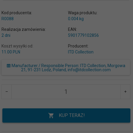
Kod producenta:
Waga produktu:
R0088
0.004
kg
Realizacja zamówienia:
EAN:
2 dni
5901779102856
Koszt wysyłki od:
Producent:
11.00 PLN
ITD Collection
Manufacturer / Responsible Person: ITD Collection, Morgowa
21, 91-231 Lodz, Poland, info@itdcollection.com
KUP TERAZ!