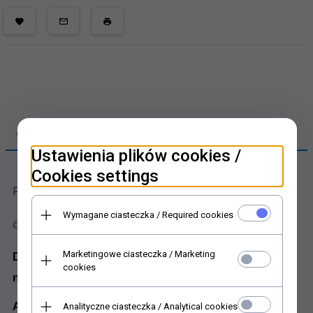
OPIS PRODUKTU
Ustawienia plików cookies /
Cookies settings
Papier ryżowy do decoupage
Wymagane ciasteczka / Required cookies
dziecięcy, misie, pszczółki
Marketingowe ciasteczka / Marketing
Dziecięcy wzór na papierze ryżowym - specjalnie dla
cookies
naszych milusińskich.
Autorka grafik Dorota Marciniak. Misie, pszczółki,
Analityczne ciasteczka / Analytical cookies