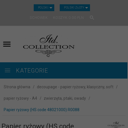
CURRENCY_H
POLSKI
POLSKI ZŁOTY
SCHOWEK
KOSZYK
0.00
PLN
KATEGORIE
Strona główna
decoupage - papier ryżowy, klasyczny, soft
papier ryżowy - A4
zwierzęta, ptaki, owady
Papier ryżowy (HS code 48021000) R0088
Papier ryżowy (HS code