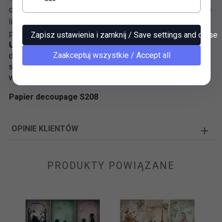
odznacza się dużą elastycznością i doskonale samoistnie
likwiduje pęcherzyki powietrza powstałe podczas
przyklejania.
Zapisz ustawienia i zamknij / Save settings and close
Uwaga!
Moczymy po stronie, którą smarujemy klejem -
Zaakceptuj wszystkie / Accept all
dzięki temu nie zawijają się brzegi. Ewentualnie można
stosować rzadki klej i wówczas niekonieczne jest
wcześniejsze namaczanie.
Papier decoupage S208
OPINIE KLIENTÓW
PRODUKTY POWIĄZANE