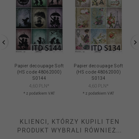
Papier decoupage Soft
Papier decoupage Soft
Pa
(HS code 48062000)
(HS code 48062000)
(
S0144
S0134
4,
60
PLN*
4,
60
PLN*
* z podatkiem VAT
* z podatkiem VAT
KLIENCI, KTÓRZY KUPILI TEN
PRODUKT WYBRALI RÓWNIEŻ...