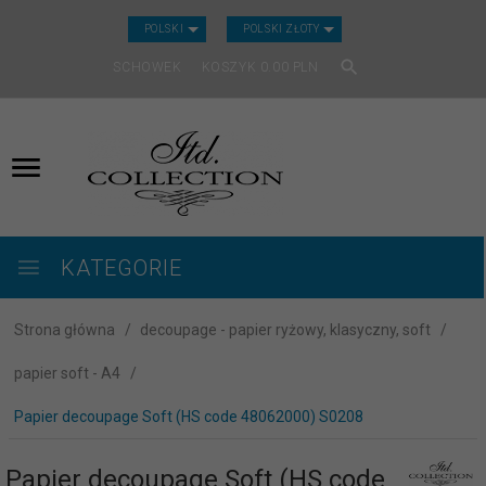
CURRENCY_H
POLSKI
POLSKI ZŁOTY
SCHOWEK
KOSZYK
0.00
PLN
KATEGORIE
Strona główna
decoupage - papier ryżowy, klasyczny, soft
papier soft - A4
Papier decoupage Soft (HS code 48062000) S0208
Papier decoupage Soft (HS code