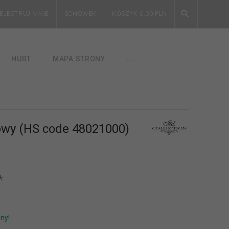
EJESTRUJ MNIE
SCHOWEK
KOSZYK
0.00
PLN
HURT
MAPA STRONY
...
owy (HS code 48021000)
*
ny!