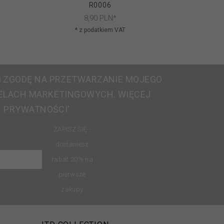
R0006
8,
90
PLN*
* z podatkiem VAT
* 
 ZGODĘ NA PRZETWARZANIE MOJEGO
ELACH MARKETINGOWYCH. WIĘCEJ
E PRYWATNOŚCI'.
ZAPISZ SIĘ -
dostaniesz
rabat 20% na
pierwsze
zakupy