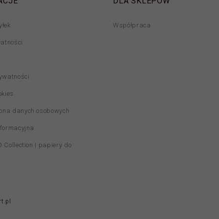
ACJE
DLA SKLEPÓW
yłek
Współpraca
łatności
rywatności
okies
ona danych osobowych
nformacyjna
 Collection | papiery do
t.pl