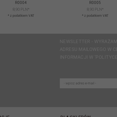
R0004
R0005
8,
90
PLN*
8,
90
PLN*
* z podatkiem VAT
* z podatkiem VAT
NEWSLETTER - WYRAŻAM
ADRESU MAILOWEGO W C
INFORMACJI W 'POLITYC