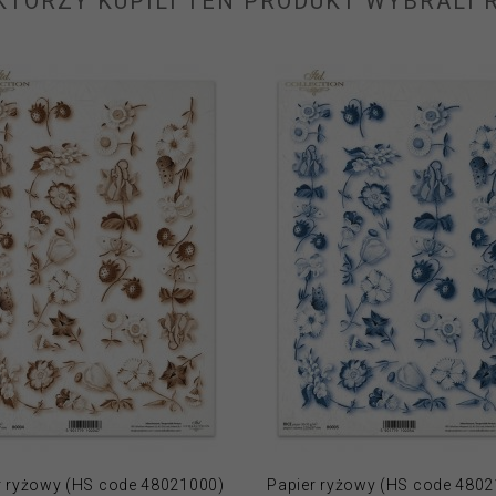
 KTÓRZY KUPILI TEN PRODUKT WYBRALI R
r ryżowy (HS code 48021000)
Papier ryżowy (HS code 480