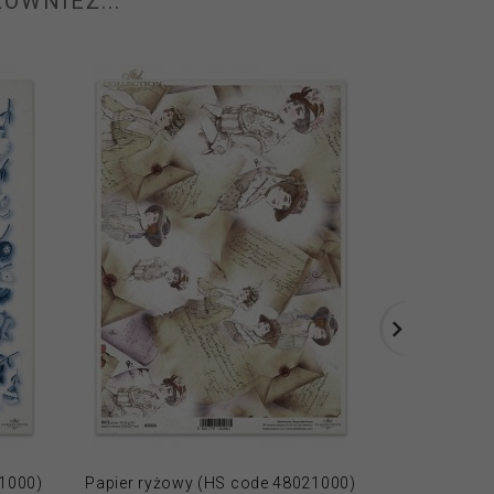
ÓWNIEŻ...
21000)
Papier ryżowy (HS code 48021000)
Papier ryżo