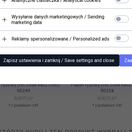
Analityczne ciasteczka / Analytical cookies
Wysyłanie danych marketingowych / Sending
marketing data
Reklamy spersonalizowane / Personalized ads
Zapisz ustawienia i zamknij / Save settings and close
Zaa
r ryżowy (HS code 48021000)
Papier ryżowy (HS code 480
R0249
R0258
8,
90
PLN*
8,
90
PLN*
* z podatkiem VAT
* z podatkiem VAT