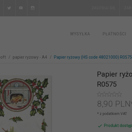
ZALOGUJ SIĘ
ZAR
WYSYŁKA
PŁATNOŚCI
soft
papier ryżowy - A4
Papier ryżowy (HS code 48021000) R0575
Papier ryż
R0575
8,
90
PLN
* z podatkiem VAT
Produkt dostęp