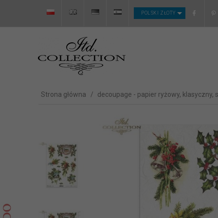
CURRENCY_H
POLSKI ZŁOTY
Strona główna
decoupage - papier ryżowy, klasyczny, 