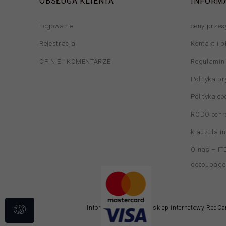
OBSŁUGA KLIENTA
INFORM
Logowanie
ceny przes
Rejestracja
Kontakt i p
OPINIE i KOMENTARZE
Regulamin
Polityka p
Polityka co
RODO ochr
klauzula i
O nas – ITD
decoupage
Informacja o cookies
|
sklep internetowy
RedCar