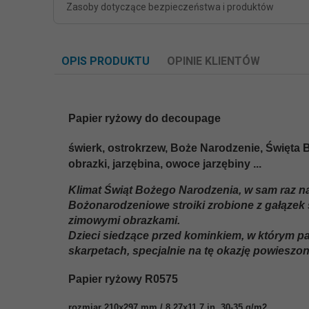
Zasoby dotyczące bezpieczeństwa i produktów
OPIS PRODUKTU
OPINIE KLIENTÓW
Papier ryżowy do decoupage
świerk, ostrokrzew, Boże Narodzenie, Święta
obrazki, jarzębina, owoce jarzębiny ...
Klimat Świąt Bożego Narodzenia, w sam raz n
Bożonarodzeniowe stroiki zrobione z gałązek
zimowymi obrazkami.
Dzieci siedzące przed kominkiem, w którym pal
skarpetach, specjalnie na tę okazję powiesz
Papier ryżowy R0575
rozmiar 210x297 mm / 8.27x11.7 in, 30-35 g/m2