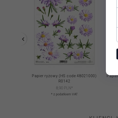
Papier ryżowy (HS code 48021000)
Papie
R0142
8,
90
PLN*
* z podatkiem VAT