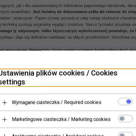
kujących, jak i dla zaawansowanych miłośników papierowego rękodzieła, deco
cznymi serwetkami.
Jest świetny do dekorowania szkła ale również do inny
alnie i atrakcyjnie
.
Papier ryżowy posiada w całej swojej strukturze charakte
techniką zyskują oryginalny wygląd i strukturę.
Nasza 'ryżówka' przykleja s
rowego (z satynowym, lekko błyszczącym wykończeniem) powoduje, że b
rzykleja i daje się delikatnie naddawać na obłych przedmiotach. Umożliwia u
inać nożyczkami. Nieregularny brzeg papieru ryżowego bardzo łatwo ukryć na
o prostu spektakularny.
Jaki papier stosować do decoupage? Zdecydowanie najl
Ustawienia plików cookies / Cookies
settings
PRODUKTY POWIĄZANE
Wymagane ciasteczka / Required cookies
Marketingowe ciasteczka / Marketing cookies