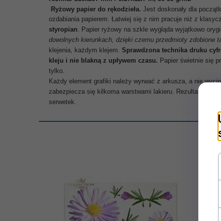
Ryżowy papier do rękodzieła.
Jest doskonały dla począt
ozdabiania papierem.
Łatwiej się z nim pracuje niż z klasy
styropian
.
Papier ryżowy na szkle wygląda wyjątkowo orygin
dowolnych kierunkach, dzięki czemu przedmioty zdobione tą 
klejenia, każdym klejem
.
Sprawdzona technika druku cyf
kleju i nie blakną z upływem czasu.
Papier świetnie się p
tylko.
Każdy element grafiki należy wyrwać z arkusza, a nie wyc
zabezpiecza się kilkoma warstwami lakieru. Rezultat jest p
serwetek.