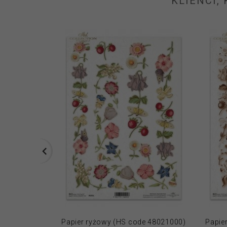
KLIENCI,
Papier ryżowy (HS code 48021000)
Papie