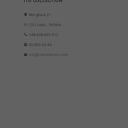
ITD COLLECTION
Morgowa 21
91-231
Lodz
,
Polska
+48 608 632 012
42 650 42 44
info@itdcollection.com