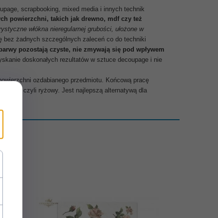
upage, scrapbooking, mixed media i innych technik
ch powierzchni, takich jak drewno, mdf czy też
rystyczne włókna nieregularnej grubości, ułożone w
ię bez żadnych szczególnych zaleceń co do techniki
arwy pozostają czyste, nie zmywają się pod wpływem
zyskanie doskonałych rezultatów w sztuce decoupage i nie
 powierzchni ozdabianego przedmiotu. Końcową pracę
epszy czyli ryżowy. Jest najlepszą alternatywą dla