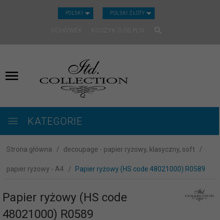
CURRENCY_H
POLSKI
POLSKI ZŁOTY
SCHOWEK
KOSZYK
0.00
PLN
KATEGORIE
Strona główna
decoupage - papier ryżowy, klasyczny, soft
papier ryżowy - A4
Papier ryżowy (HS code 48021000) R0589
Papier ryżowy (HS code
48021000) R0589