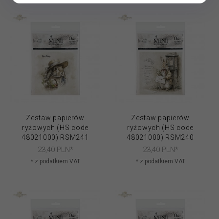
Zestaw papierów
Zestaw papierów
ryżowych (HS code
ryżowych (HS code
48021000) RSM241
48021000) RSM240
23,
40
PLN*
23,
40
PLN*
* z podatkiem VAT
* z podatkiem VAT