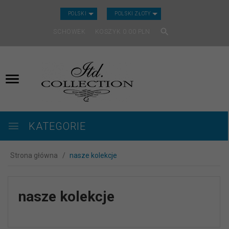
CURRENCY_H
POLSKI
POLSKI ZŁOTY
SCHOWEK
KOSZYK
0.00
PLN
KATEGORIE
Strona główna
nasze kolekcje
nasze kolekcje