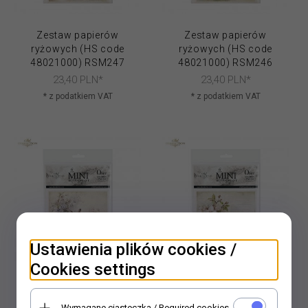
Zestaw papierów
Zestaw papierów
ryżowych (HS code
ryżowych (HS code
48021000) RSM247
48021000) RSM246
23,
40
PLN*
23,
40
PLN*
* z podatkiem VAT
* z podatkiem VAT
Ustawienia plików cookies /
Cookies settings
Zestaw papierów
Zestaw papierów
ryżowych (HS code
ryżowych (HS code
Wymagane ciasteczka / Required cookies