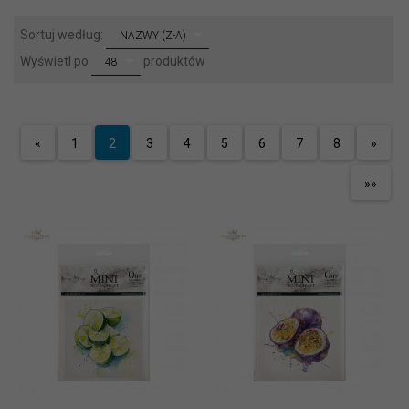
sort
Sortuj według:
NAZWY (Z-A)
pop
Wyświetl po
produktów
48
«
1
2
3
4
5
6
7
8
»
»»