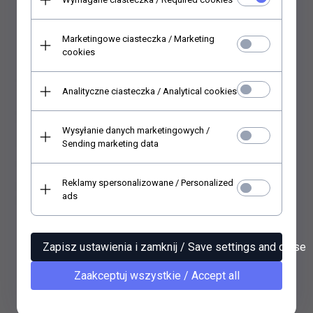
48021000) RSM245
48021000) RSM244
23,
40
PLN*
23,
40
PLN*
* z podatkiem VAT
* z podatkiem VAT
Marketingowe ciasteczka / Marketing
cookies
Analityczne ciasteczka / Analytical cookies
Wysyłanie danych marketingowych /
Sending marketing data
Reklamy spersonalizowane / Personalized
ads
Zestaw papierów
Zestaw papierów
ryżowych (HS code
ryżowych (HS code
Zapisz ustawienia i zamknij / Save settings and close
48021000) RSM243
48021000) RSM242
23,
40
PLN*
23,
40
PLN*
Zaakceptuj wszystkie / Accept all
* z podatkiem VAT
* z podatkiem VAT