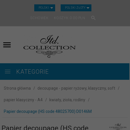
CURRENCY_H
POLSKI
POLSKI ZŁOTY
SCHOWEK
KOSZYK
0.00
PLN
KATEGORIE
Strona główna
decoupage - papier ryżowy, klasyczny, soft
papier klasyczny - A4
kwiaty, zioła, rośliny
Papier decoupage (HS code 48025700) D0146M
Papier decoupage (HS code