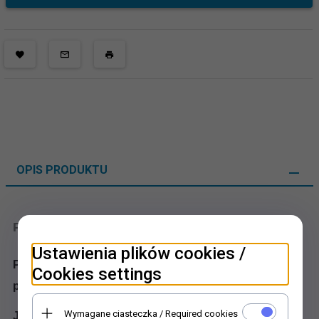
OPIS PRODUKTU
Papier decoupage malarstwo - Cezanne
Ustawienia plików cookies /
Paul Cézanne (1839 - 1906) – francuski malarz
Cookies settings
postimpresjonistyczny
Wymagane ciasteczka / Required cookies
Jego twórczość stanowi pomost pomiędzy