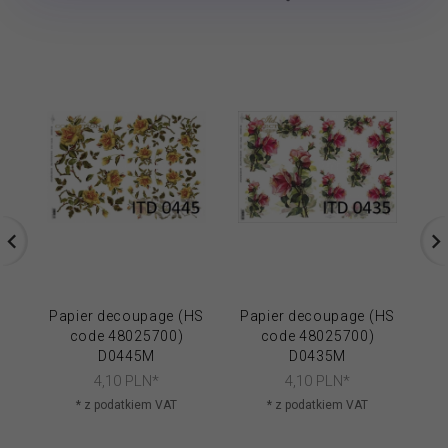
Papier decoupage (HS
Papier decoupage (HS
Pa
code 48025700)
code 48025700)
D0445M
D0435M
4,
10
PLN*
4,
10
PLN*
* z podatkiem VAT
* z podatkiem VAT