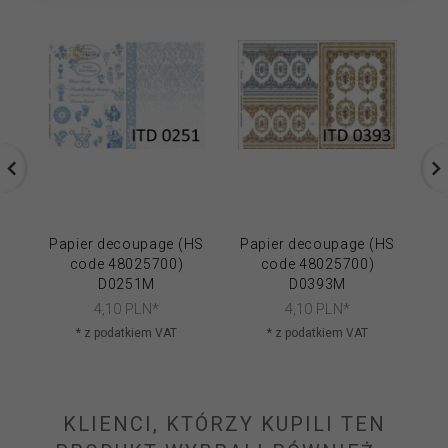
Papier decoupage (HS
Papier decoupage (HS
Pa
code 48025700)
code 48025700)
D0251M
D0393M
4,
10
PLN*
4,
10
PLN*
* z podatkiem VAT
* z podatkiem VAT
KLIENCI, KTÓRZY KUPILI TEN