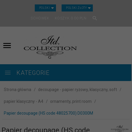
CURRENCY_H
POLSKI
POLSKI ZŁOTY
SCHOWEK
KOSZYK
0.00
PLN
KATEGORIE
Strona główna
decoupage - papier ryżowy, klasyczny, soft
papier klasyczny - A4
ornamenty, print room
Papier decoupage (HS code 48025700) D0300M
Papier decoupage (HS code