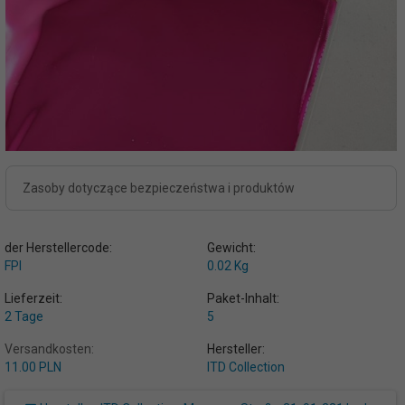
Zasoby dotyczące bezpieczeństwa i produktów
der Herstellercode:
Gewicht:
FPI
0.02
Kg
Lieferzeit:
Paket-Inhalt:
2 Tage
5
Versandkosten:
Hersteller:
11.00 PLN
ITD Collection