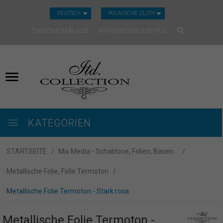
CURRENCY_H
DEUTSCH
POLNISCHE ZLOTY
ZWISCHENABLAGE
WARENKORB
0.00
PLN
KATEGORIEN
STARTSEITE
Mix Media - Schablone, Folien, Basen...
Metallische Folie, Folie Termoton
Metallische Folie Termoton - Stark rosa
Metallische Folie Termoton -