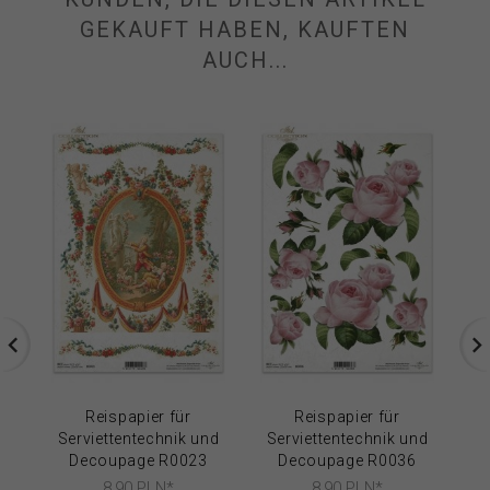
GEKAUFT HABEN, KAUFTEN
AUCH...
Reispapier für
Reispapier für
Serviettentechnik und
Serviettentechnik und
S
Decoupage R0023
Decoupage R0036
8,
90
PLN*
8,
90
PLN*