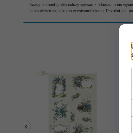
Każdy element grafiki należy wyrwać z arkusza, a nie wyc
zabezpiecza się kilkoma warstwami lakieru. Rezultat jest p