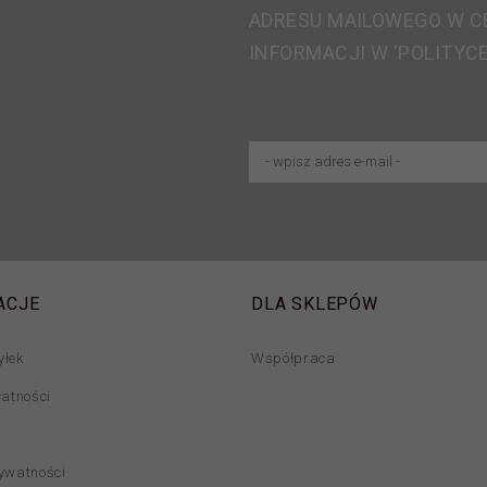
ADRESU MAILOWEGO W C
INFORMACJI W 'POLITYC
ACJE
DLA SKLEPÓW
yłek
Współpraca
łatności
rywatności