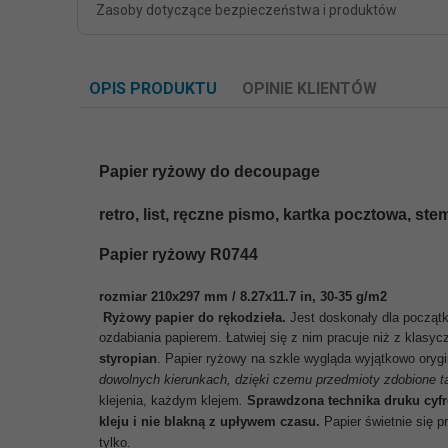
Zasoby dotyczące bezpieczeństwa i produktów
OPIS PRODUKTU
OPINIE KLIENTÓW
Papier ryżowy do decoupage
retro, list, ręczne pismo, kartka pocztowa, stem
Papier ryżowy R0744
rozmiar 210x297 mm / 8.27x11.7 in, 30-35 g/m2
Ryżowy papier do rękodzieła.
Jest doskonały dla począt
ozdabiania papierem.
Łatwiej się z nim pracuje niż z klasy
styropian
.
Papier ryżowy na szkle wygląda wyjątkowo orygin
dowolnych kierunkach, dzięki czemu przedmioty zdobione tą 
klejenia, każdym klejem
.
Sprawdzona technika druku cyf
kleju i nie blakną z upływem czasu.
Papier świetnie się p
tylko.