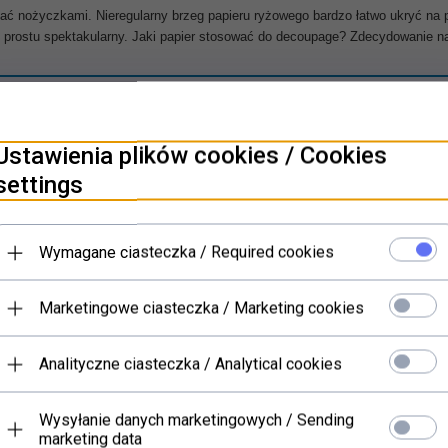
inać nożyczkami. Nieregularny brzeg papieru ryżowego bardzo łatwo ukryć na
o prostu spektakularny.
Jaki papier stosować do decoupage? Zdecydowanie na
PRODUKTY POWIĄZANE
Ustawienia plików cookies / Cookies
settings
Wymagane ciasteczka / Required cookies
Marketingowe ciasteczka / Marketing cookies
Analityczne ciasteczka / Analytical cookies
Wysyłanie danych marketingowych / Sending
marketing data