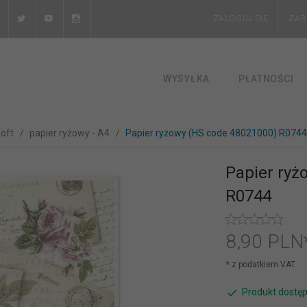
ZALOGUJ SIĘ
ZAR
WYSYŁKA
PŁATNOŚCI
soft
papier ryżowy - A4
Papier ryżowy (HS code 48021000) R0744
Papier ryż
R0744
8,
90
PLN
* z podatkiem VAT
Produkt dostęp