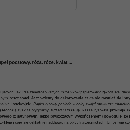
pel pocztowy, róża, róże, kwiat ...
kujących, jak i dla zaawansowanych miłośników papierowego rękodzieła, deco
cznymi serwetkami.
Jest świetny do dekorowania szkła ale również do inny
alnie i atrakcyjnie
.
Papier ryżowy posiada w całej swojej strukturze charakte
techniką zyskują oryginalny wygląd i strukturę.
Nasza 'ryżówka' przykleja s
rowego (z satynowym, lekko błyszczącym wykończeniem) powoduje, że b
rzykleja i daje się delikatnie naddawać na obłych przedmiotach. Umożliwia u