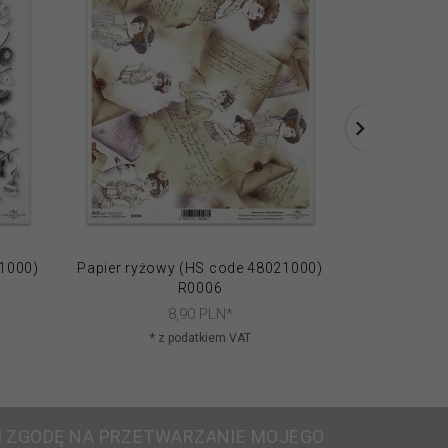
21000)
Papier ryżowy (HS code 48021000)
Papier ryżo
R0006
8,
90
PLN*
* z podatkiem VAT
* 
 ZGODĘ NA PRZETWARZANIE MOJEGO