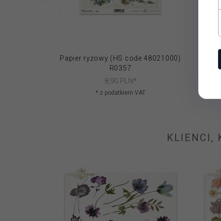
Papier ryżowy (HS code 48021000)
Papie
R0357
8,
90
PLN*
* z podatkiem VAT
KLIENCI,