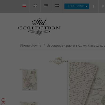
CURRENCY_H
POLSKI ZŁOTY
Strona główna
decoupage - papier ryżowy, klasyczny, 