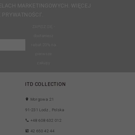
ELACH MARKETINGOWYCH. WIĘCEJ
E PRYWATNOŚCI'.
ZAPISZ SIĘ -
dostaniesz
rabat 20% na
pierwsze
zakupy
ITD COLLECTION
Morgowa 21
91-231
Lodz
,
Polska
+48 608 632 012
42 650 42 44