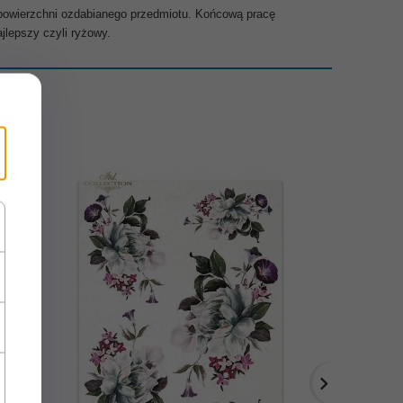
 powierzchni ozdabianego przedmiotu. Końcową pracę
jlepszy czyli ryżowy.