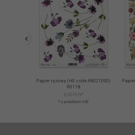
Papier ryżowy (HS code 48021000)
Papie
R0118
8,
90
PLN*
* z podatkiem VAT