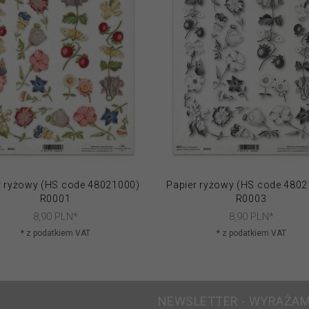
r ryżowy (HS code 48021000)
Papier ryżowy (HS code 480
R0001
R0003
8,
90
PLN*
8,
90
PLN*
* z podatkiem VAT
* z podatkiem VAT
NEWSLETTER - WYRAŻAM