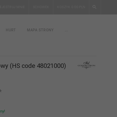
EJESTRUJ MNIE
SCHOWEK
KOSZYK
0.00
PLN
HURT
MAPA STRONY
...
owy (HS code 48021000)
*
ny!