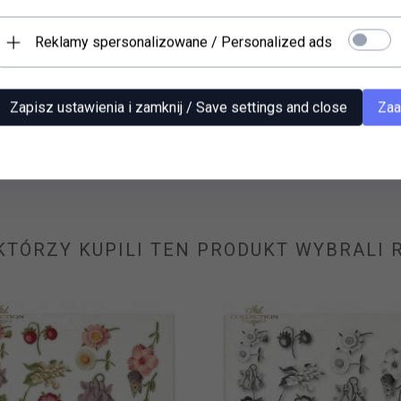
Reklamy spersonalizowane / Personalized ads
r ryżowy (HS code 48021000)
Papier ryżowy (HS code 480
Zapisz ustawienia i zamknij / Save settings and close
Zaa
R0140
R0125
8,
90
PLN*
8,
90
PLN*
* z podatkiem VAT
* z podatkiem VAT
 KTÓRZY KUPILI TEN PRODUKT WYBRALI R