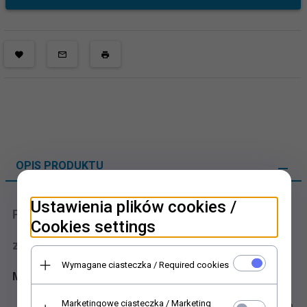
OPIS PRODUKTU
Ustawienia plików cookies /
Papier decoupage
Cookies settings
zima, Boże Narodzenie
Wymagane ciasteczka / Required cookies
Mikołaje, świąteczne dekoracje, prezenty
Marketingowe ciasteczka / Marketing
Bardzo cienki i wytrzymały biały papier znakomicie nadający się do