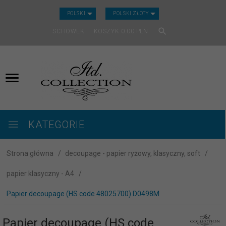
CURRENCY_H
POLSKI
POLSKI ZŁOTY
SCHOWEK
KOSZYK
0.00
PLN
KATEGORIE
Strona główna
decoupage - papier ryżowy, klasyczny, soft
papier klasyczny - A4
Papier decoupage (HS code 48025700) D0498M
Papier decoupage (HS code