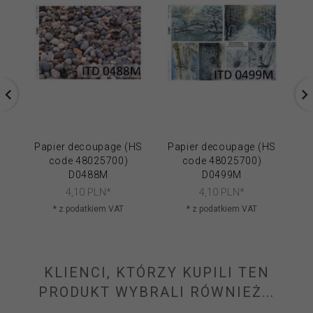
Papier decoupage (HS
Papier decoupage (HS
Pa
code 48025700)
code 48025700)
D0488M
D0499M
4,
10
PLN*
4,
10
PLN*
* z podatkiem VAT
* z podatkiem VAT
KLIENCI, KTÓRZY KUPILI TEN
PRODUKT WYBRALI RÓWNIEŻ...