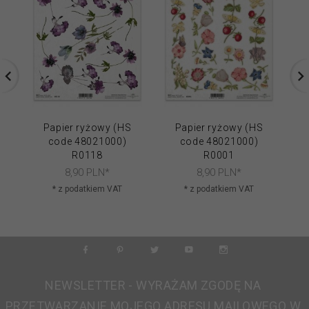
Papier ryżowy (HS
Papier ryżowy (HS
code 48021000)
code 48021000)
R0118
R0001
8,
90
PLN*
8,
90
PLN*
* z podatkiem VAT
* z podatkiem VAT
NEWSLETTER - WYRAŻAM ZGODĘ NA
PRZETWARZANIE MOJEGO ADRESU MAILOWEGO W