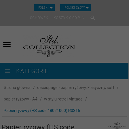
CURRENCY_H
POLSKI
POLSKI ZŁOTY
SCHOWEK
KOSZYK
0.00
PLN
KATEGORIE
Strona główna
decoupage - papier ryżowy, klasyczny, soft
papier ryżowy - A4
w stylu retro i vintage
Papier ryżowy (HS code 48021000) R0316
Papier ryżowy (HS code