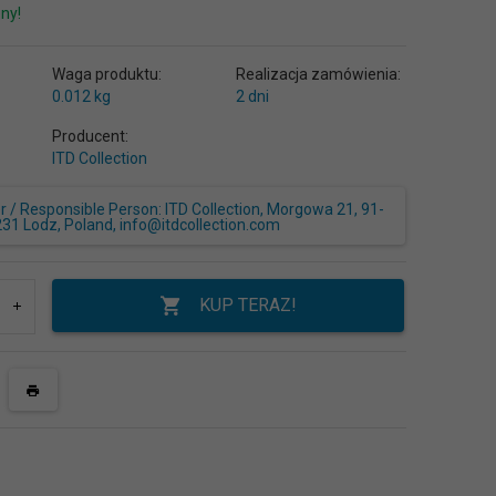
ny!
Waga produktu:
Realizacja zamówienia:
0.012
kg
2 dni
Producent:
ITD Collection
/ Responsible Person: ITD Collection, Morgowa 21, 91-
231 Lodz, Poland, info@itdcollection.com
KUP TERAZ!