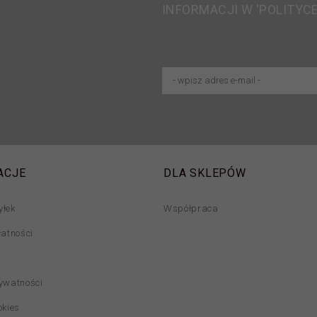
INFORMACJI W 'POLITYC
ACJE
DLA SKLEPÓW
yłek
Współpraca
łatności
rywatności
okies