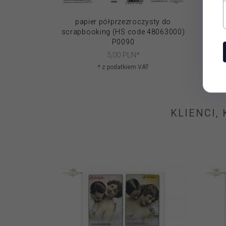
papier półprzezroczysty do
Fol
scrapbooking (HS code 48063000)
P0090
5,
00
PLN*
* z podatkiem VAT
KLIENCI,