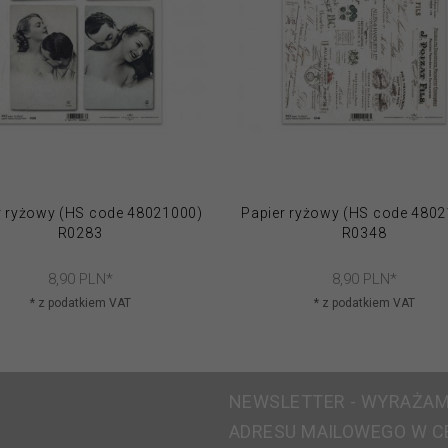
r ryżowy (HS code 48021000)
Papier ryżowy (HS code 480
R0283
R0348
8,
90
PLN*
8,
90
PLN*
* z podatkiem VAT
* z podatkiem VAT
NEWSLETTER - WYRAŻAM
ADRESU MAILOWEGO W C