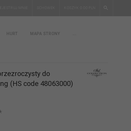
EJESTRUJ MNIE
SCHOWEK
KOSZYK
0.00
PLN
HURT
MAPA STRONY
...
przezroczysty do
ing (HS code 48063000)
*