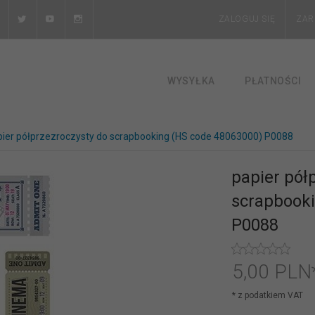
ZALOGUJ SIĘ
ZAR
WYSYŁKA
PŁATNOŚCI
pier półprzezroczysty do scrapbooking (HS code 48063000) P0088
papier pół
scrapbook
P0088
5,
00
PLN
* z podatkiem VAT