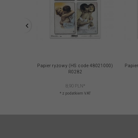
Papier ryżowy (HS code 48021000)
Papie
R0282
8,
90
PLN*
* z podatkiem VAT