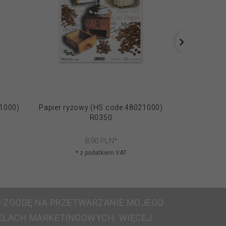
21000)
Papier ryżowy (HS code 48021000)
Papier ryżo
R0350
8,
90
PLN*
* z podatkiem VAT
* 
 ZGODĘ NA PRZETWARZANIE MOJEGO
ELACH MARKETINGOWYCH. WIĘCEJ