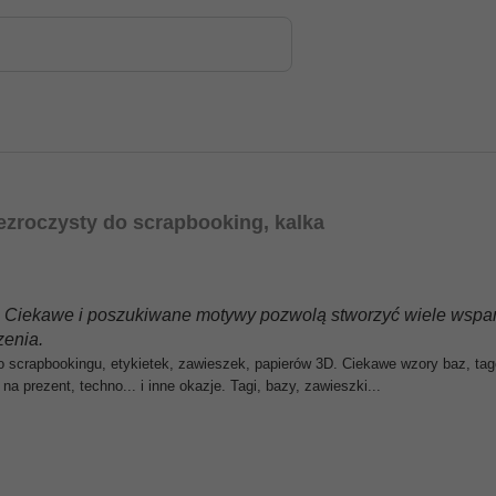
ezroczysty do scrapbooking, kalka
tki. Ciekawe i poszukiwane motywy pozwolą stworzyć wiele wspa
zenia.
scrapbookingu, etykietek, zawieszek, papierów 3D. Ciekawe wzory baz, tagów,
na prezent, techno... i inne okazje. Tagi, bazy, zawieszki...