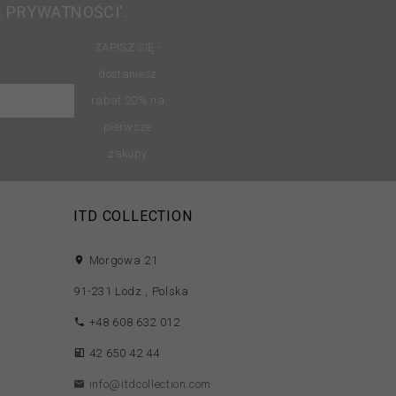
E PRYWATNOŚCI'.
ZAPISZ SIĘ -
dostaniesz
rabat 20% na
pierwsze
zakupy
ITD COLLECTION
Morgowa 21
91-231
Lodz
,
Polska
+48 608 632 012
42 650 42 44
info@itdcollection.com