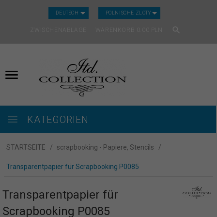
CURRENCY_H
DEUTSCH
POLNISCHE ZLOTY
ZWISCHENABLAGE
WARENKORB
0.00
PLN
KATEGORIEN
STARTSEITE
scrapbooking - Papiere, Stencils
Transparentpapier für Scrapbooking P0085
Transparentpapier für
Scrapbooking P0085