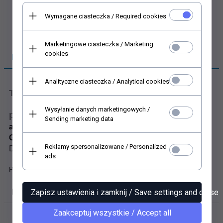
Wymagane ciasteczka / Required cookies
Marketingowe ciasteczka / Marketing
cookies
PRODUKTBESCHREIBUNG
Analityczne ciasteczka / Analytical cookies
Transparentpapier für Scrapbooking
Wysyłanie danych marketingowych /
papier für Scrapbooking P0085
Sending marketing data
alte Fotos, alte Bilder, Porträts, Vorfahren, Großvater,
Großmutter, retro
Reklamy spersonalizowane / Personalized
Durchscheinendes scrapbooking Papier, weiß, matt
ads
Papier 112 g/m², Größe A4
PRODUKTBEWERTUNGEN VON UNSEREN KUNDEN
Zapisz ustawienia i zamknij / Save settings and close
Zaakceptuj wszystkie / Accept all