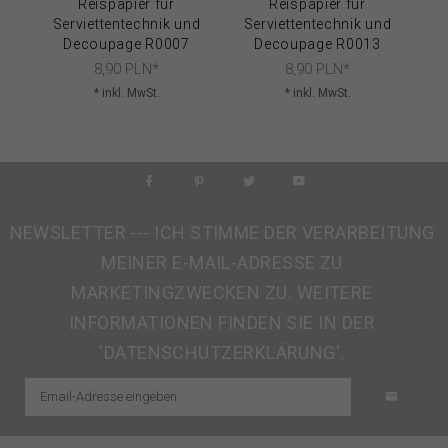
Reispapier für
Reispapier für
Serviettentechnik und
Serviettentechnik und
S
Decoupage R0007
Decoupage R0013
8,
90
PLN*
8,
90
PLN*
* inkl. MwSt.
* inkl. MwSt.
NEWSLETTER --- ICH STIMME DER VERARBEITUNG
MEINER E-MAIL-ADRESSE ZU
MARKETINGZWECKEN ZU. WEITERE
INFORMATIONEN FINDEN SIE IN DER
'DATENSCHUTZERKLÄRUNG'.