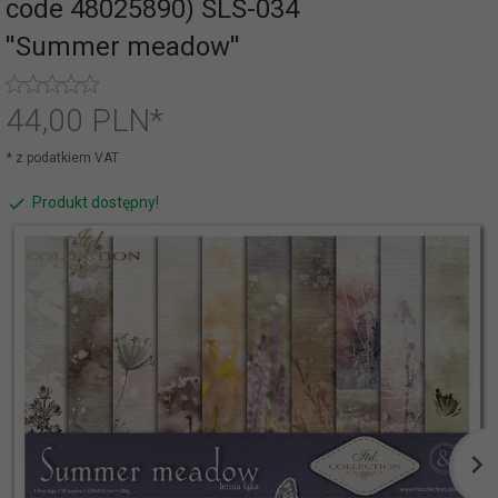
code 48025890) SLS-034
''Summer meadow''
44,
00
PLN*
* z podatkiem VAT
Produkt dostępny!