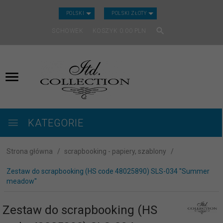
CURRENCY_H
POLSKI
POLSKI ZŁOTY
SCHOWEK
KOSZYK
0.00
PLN
KATEGORIE
Strona główna
scrapbooking - papiery, szablony
Zestaw do scrapbooking (HS code 48025890) SLS-034 ''Summer
meadow''
Zestaw do scrapbooking (HS