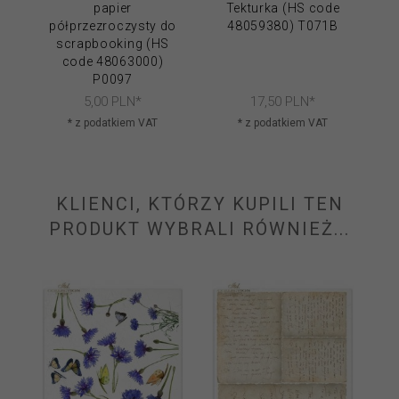
papier
Tekturka (HS code
F
półprzezroczysty do
48059380) T071B
(
scrapbooking (HS
code 48063000)
P0097
5,
00
PLN*
17,
50
PLN*
* z podatkiem VAT
* z podatkiem VAT
KLIENCI, KTÓRZY KUPILI TEN
PRODUKT WYBRALI RÓWNIEŻ...