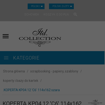
CURRENCY_H
POLSKI
POLSKI ZŁOTY
SCHOWEK
KOSZYK
0.00
PLN
KATEGORIE
Strona główna
scrapbooking - papiery, szablony
koperty i bazy do kartek
.KOPERTA KP04.12 'C6' 114x162 szara
.KOPERTA KP04.12 'C6' 114x162