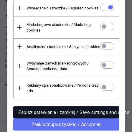
Wymagane ciasteczka / Required cookies
koperta w formacie C6 - szara
Marketingowe ciasteczka / Marketing
Koperta wykonana z wysokiej jakości papieru gładkiego.
cookies
Klapka koperty jest w kształcie trójkąta z klejem do
zwilżenia czyli tzw. zamknięcie NK.
Koperty zamykane w trójkąt stanowią doskonałą oprawę
Analityczne ciasteczka / Analytical cookies
dla zaproszeń ślubnych, kartek świątecznych, kartek
urodzinowych i okolicznościowych oraz korespondencji
Wysyłanie danych marketingowych /
biznesowej czy prywatnej.
Sending marketing data
rozmiar koperty 114x162 mm
koperta KP04.12
Reklamy spersonalizowane / Personalized
ads
DANE TECHNICZNE
Zapisz ustawienia i zamknij / Save settings and close
OPINIE KLIENTÓW
Zaakceptuj wszystkie / Accept all