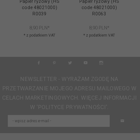
Papier ryżowy (HS
Papier ryżowy (HS
code 48021000)
code 48021000)
R0039
R0063
8,
90
PLN*
8,
90
PLN*
* z podatkiem VAT
* z podatkiem VAT
NEWSLETTER - WYRAŻAM ZGODĘ NA
PRZETWARZANIE MOJEGO ADRESU MAILOWEGO W
CELACH MARKETINGOWYCH. WIĘCEJ INFORMACJI
W 'POLITYCE PRYWATNOŚCI'.