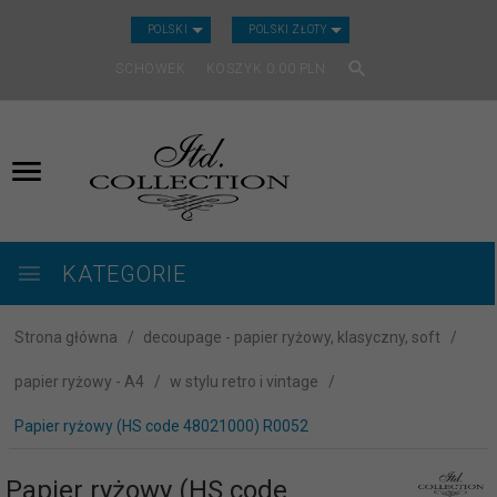
CURRENCY_H
POLSKI
POLSKI ZŁOTY
SCHOWEK
KOSZYK
0.00
PLN
KATEGORIE
Strona główna
decoupage - papier ryżowy, klasyczny, soft
papier ryżowy - A4
w stylu retro i vintage
Papier ryżowy (HS code 48021000) R0052
Papier ryżowy (HS code