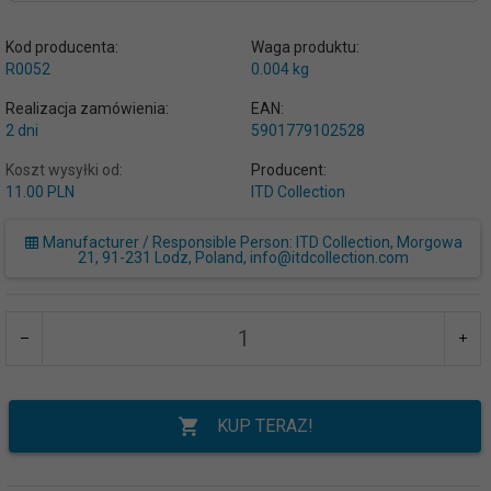
Kod producenta:
Waga produktu:
R0052
0.004
kg
Realizacja zamówienia:
EAN:
2 dni
5901779102528
Koszt wysyłki od:
Producent:
11.00 PLN
ITD Collection
Manufacturer / Responsible Person: ITD Collection, Morgowa
21, 91-231 Lodz, Poland, info@itdcollection.com
KUP TERAZ!