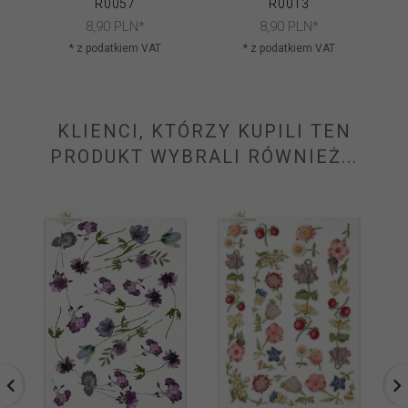
R0057
R0013
8,
90
PLN*
8,
90
PLN*
* z podatkiem VAT
* z podatkiem VAT
KLIENCI, KTÓRZY KUPILI TEN
PRODUKT WYBRALI RÓWNIEŻ...