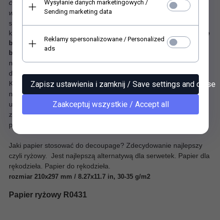
Wysyłanie danych marketingowych /
czemu przedmioty zdobione tą techniką zyskują oryginalny
Sending marketing data
wygląd i strukturę.
Nasza 'ryżówka' przykleja się bez żadnych
szczególnych zaleceń co do techniki klejenia, każdym
klejem
.
Sprawdzona, odpowiednia technika nadruku powoduje, że
Reklamy spersonalizowane / Personalized
barwy pozostają czyste, nie zmywają się pod wpływem kleju i nie
ads
Papier świetnie się przykleja i daje się delikatnie
blakną.
naddawać na obłych przedmiotach. Umożliwia uzyskanie
doskonałych rezultatów w sztuce decoupage i nie tylko.
Zapisz ustawienia i zamknij / Save settings and close
Każdy element grafiki należy wyrwać z arkusza, a nie wycinać
nożyczkami. Nieregularny brzeg papieru ryżowego bardzo łatwo
Zaakceptuj wszystkie / Accept all
ukryć na powierzchni ozdabianego przedmiotu. Końcową pracę
zabezpiecza się kilkoma warstwami lakieru. Rezultat jest po
prostu spektakularny.
Jaki papier stosować do decoupage? Zdecydowanie najlepszy
czyli ryżowy. Jest najlepszą alternatywą dla serwetek. Papier dla
rękodzieła. Papier do rękodzieła.
rozmiar 210x297 mm / 8.27x11.7 in, 30-35 g/m2
Papier ryżowy R0431