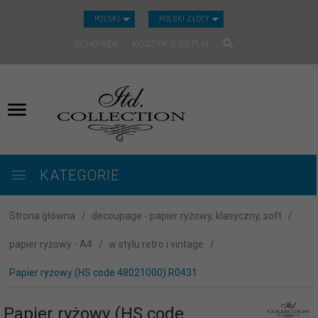
CURRENCY_H
POLSKI
POLSKI ZŁOTY
SCHOWEK
KOSZYK
0.00
PLN
KATEGORIE
Strona główna
decoupage - papier ryżowy, klasyczny, soft
papier ryżowy - A4
w stylu retro i vintage
Papier ryżowy (HS code 48021000) R0431
Papier ryżowy (HS code