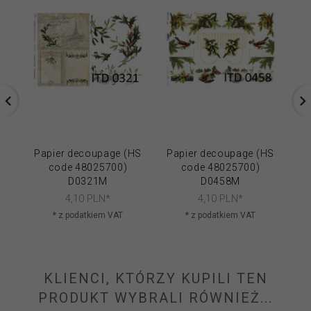
Papier decoupage (HS
Papier decoupage (HS
Pa
code 48025700)
code 48025700)
D0321M
D0458M
4,
10
PLN*
4,
10
PLN*
* z podatkiem VAT
* z podatkiem VAT
KLIENCI, KTÓRZY KUPILI TEN
PRODUKT WYBRALI RÓWNIEŻ...