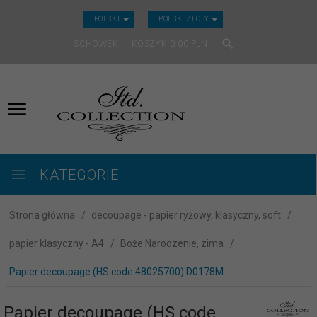
CURRENCY_H
POLSKI
POLSKI ZŁOTY
SCHOWEK
KOSZYK
0.00
PLN
KATEGORIE
Strona główna
decoupage - papier ryżowy, klasyczny, soft
papier klasyczny - A4
Boże Narodzenie, zima
Papier decoupage (HS code 48025700) D0178M
Papier decoupage (HS code