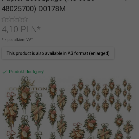
48025700) D0178M
4,
10
PLN*
* z podatkiem VAT
This product is also available in A3 format (enlarged)
Produkt dostępny!